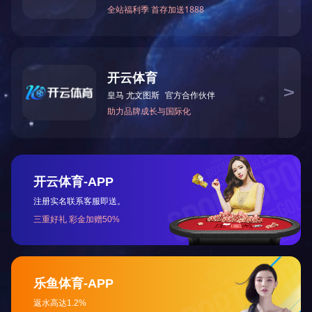
登录入口
/
关于我们
/
新闻
Copyright © 2002-2025 新利·体育(中国)官方网站 All rights reserved.
蒙ICP备2022002449号-1