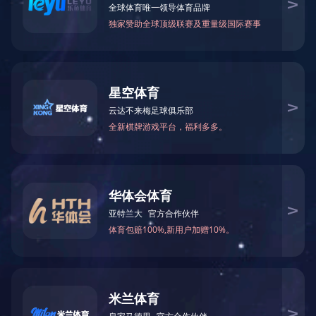
今天是：2026年8月7日 星期五
节能服务
节能环保
Energy Saving And Environmental Protection
《乌海市启创
公司简介
资质荣誉
2024
年
2
月
20
家评审会，并顺利
行业地位
会议邀请了化
算、增加值计算、
专业团队
依据充分、用能设
审。同时对项目通
公司业绩
意见认真修改完善