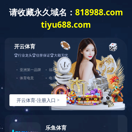
登录入口
关于我们
新闻动态