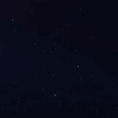
家登记
/
人才招聘
12号银联大厦10层