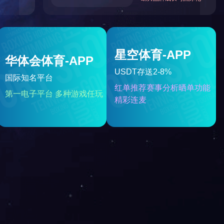
撰稿：辛成逊
校对：苏燕娟
责任编辑：乌海东
自转载引用。